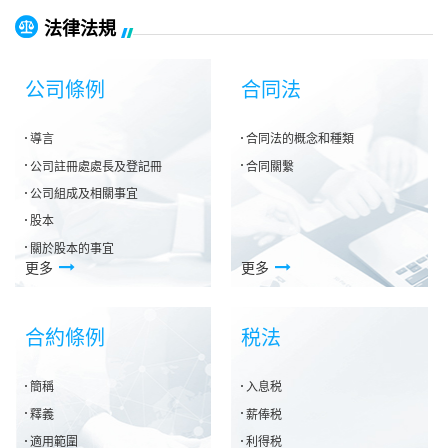
法律法規
公司條例
合同法
導言
合同法的概念和種類
公司註冊處處長及登記冊
合同關繫
公司組成及相關事宜
股本
關於股本的事宜
更多
更多
合約條例
税法
簡稱
入息税
釋義
薪俸税
適用範圍
利得税