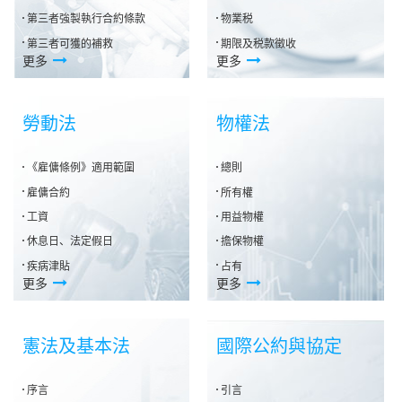
第三者強製執行合約條款
物業税
第三者可獲的補救
期限及税款徵收
更多
更多
勞動法
物權法
《雇傭條例》適用範圍
總則
雇傭合約
所有權
工資
用益物權
休息日、法定假日
擔保物權
疾病津貼
占有
更多
更多
憲法及基本法
國際公約與協定
序言
引言