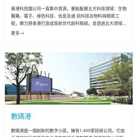
香港科技園公司一直集中資源，重點髮展五大科技領域：生物
醫藥、電子、綠色科技、信息及通 訊科技及物料與精密工
程，緻力將香港打造成爲新世代創科樞紐。並透過五大領域，
促進創新研髮，髮展智慧城市、健康老齡化以及機械人技術
更多
三個與社會大衆息息相關的應用平臺。
數碼港
數碼港是一個創新的數字小區，擁有1,400家技術公司。它由