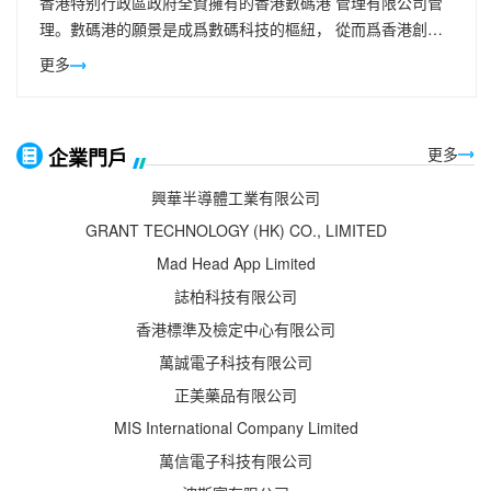
香港特别行政區政府全資擁有的香港數碼港 管理有限公司管
理。數碼港的願景是成爲數碼科技的樞紐， 從而爲香港創造
新的經濟動力。數碼港緻力培育人力，促進青年創業，爲初創
更多
企業提供成長支持
更多
企業門戶
興華半導體工業有限公司
GRANT TECHNOLOGY (HK) CO., LIMITED
Mad Head App Limited
誌柏科技有限公司
香港標準及檢定中心有限公司
萬誠電子科技有限公司
正美藥品有限公司
MIS International Company Limited
萬信電子科技有限公司