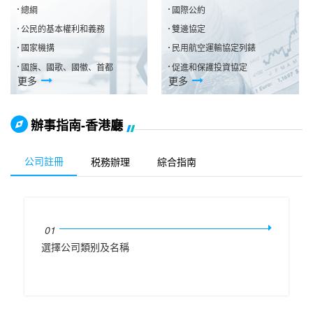
總綱
國際公約
公民的基本權利和義務
雙邊協定
國家機搆
民用航空運輸協定列錶
國旗、國歌、國徽、首都
促進和保護投資協定
更多
更多
辦事指南-香港廳
公司註冊
税務辦理
綜合指南
01
選擇公司類别及名稱